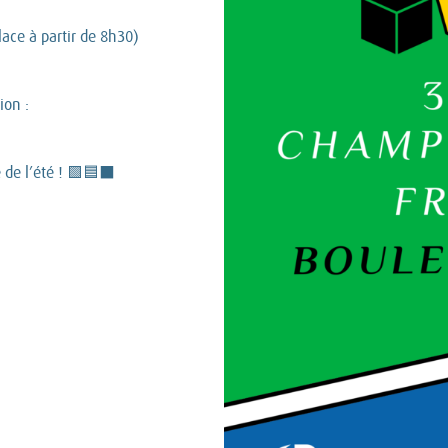
place à partir de 8h30)
ion :
 de l’été ! 🟩🟦⬛