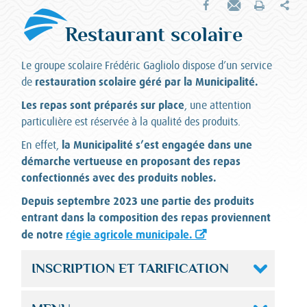
Par
Partager sur Facebook
Envoyer par e-mail
Imprimer
Restaurant scolaire
Le groupe scolaire Frédéric Gagliolo dispose d’un service
restauration scolaire géré par la Municipalité.
de
Les repas sont préparés sur place
, une attention
particulière est réservée à la qualité des produits.
la Municipalité s’est engagée dans une
En effet,
démarche vertueuse en proposant des repas
confectionnés avec des produits nobles.
Depuis septembre 2023 une partie des produits
entrant dans la composition des repas proviennent
de notre
régie agricole municipale.
INSCRIPTION ET TARIFICATION