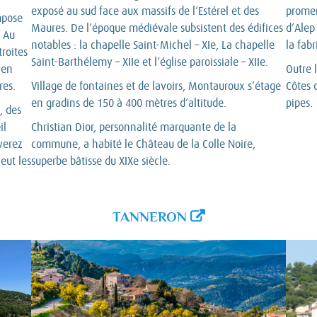
exposé au sud face aux massifs de l’Estérel et des
promen
mpose
Maures. De l’époque médiévale subsistent des édifices
d’Alep
. Au
notables : la chapelle Saint-Michel – XIe, La chapelle
la fab
troites
Saint-Barthélemy – XIIe et l’église paroissiale – XIIe.
 en
Outre 
res.
Village de fontaines et de lavoirs, Montauroux s’étage
Côtes 
en gradins de 150 à 400 mètres d’altitude.
pipes.
, des
il
Christian Dior, personnalité marquante de la
verez
commune, a habité le Château de la Colle Noire,
eut les
superbe bâtisse du XIXe siècle.
TANNERON