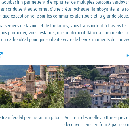
e Gourbachin permettent d’emprunter de multiples parcours verdoyants 
ules conduisent au sommet d’une crête rocheuse flamboyante, à la roc
mique exceptionnelle sur les communes alentours et la grande bleue.
ues parsemées de lavoirs et de fontaines, vous transportent à travers 
 vous promener, vous restaurer, ou simplement flâner à l’ombre des pl
fre un cadre idéal pour qui souhaite vivre de beaux moments de conviv
âteau féodal perché sur un piton
Au cœur des ruelles pittoresques d
découvrir l’ancien four à pain co