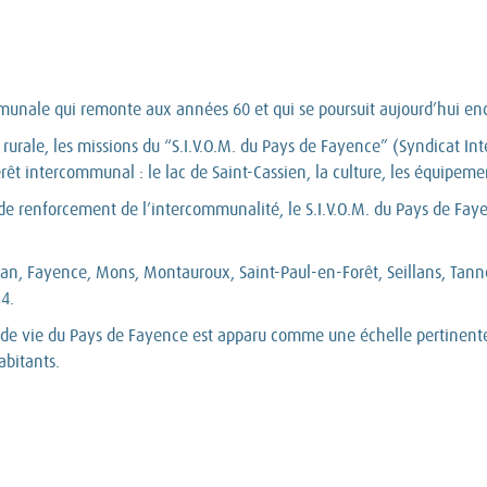
mmunale qui remonte aux années 60 et qui se poursuit aujourd’hui en
 rurale, les missions du “S.I.V.O.M. du Pays de Fayence” (Syndicat I
érêt intercommunal : le lac de Saint-Cassien, la culture, les équipeme
n et de renforcement de l’intercommunalité, le S.I.V.O.M. du Pays 
, Fayence, Mons, Montauroux, Saint-Paul-en-Forêt, Seillans, Tanner
14.
n de vie du Pays de Fayence est apparu comme une échelle pertinente 
abitants.