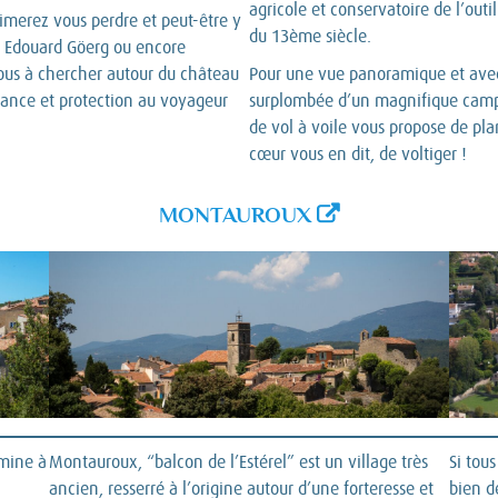
agricole et conservatoire de l’outi
 aimerez vous perdre et peut-être y
du 13ème siècle.
, Edouard Göerg ou encore
-vous à chercher autour du château
Pour une vue panoramique et avec t
chance et protection au voyageur
surplombée d’un magnifique campan
de vol à voile vous propose de pla
cœur vous en dit, de voltiger !
MONTAUROUX
lmine à
Montauroux, “balcon de l’Estérel” est un village très
Si tou
ancien, resserré à l’origine autour d’une forteresse et
bien de