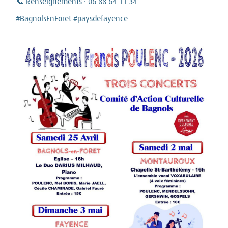
📞 Renseignements : 06 88 64 11 34
#BagnolsEnForet #paysdefayence