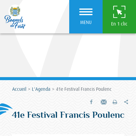
MENU
En 1 clic
Accueil
L'Agenda
41e Festival Francis Poulenc
Par
Partager sur Facebook
Envoyer par e-mail
Imprimer
41e Festival Francis Poulenc