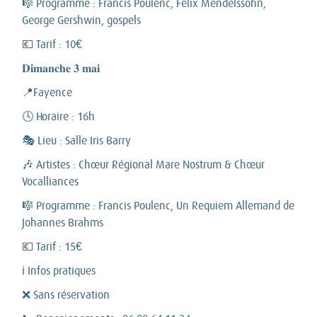
🎼 Programme : Francis Poulenc, Felix Mendelssohn,
George Gershwin, gospels
💶 Tarif : 10€
𝐃𝐢𝐦𝐚𝐧𝐜𝐡𝐞 𝟑 𝐦𝐚𝐢
📍Fayence
🕓 Horaire : 16h
🎭 Lieu : Salle Iris Barry
🎶 Artistes : Chœur Régional Mare Nostrum & Chœur
Vocalliances
🎼 Programme : Francis Poulenc, Un Requiem Allemand de
Johannes Brahms
💶 Tarif : 15€
ℹ️ Infos pratiques
❌ Sans réservation