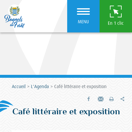
MENU
En 1 clic
Accueil
L'Agenda
Café littéraire et exposition
Par
Partager sur Facebook
Envoyer par e-mail
Imprimer
Café littéraire et exposition