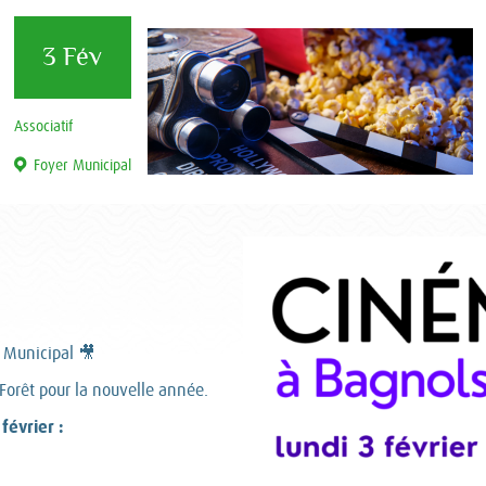
3 Fév
Associatif
Foyer Municipal
 Municipal 🎥
Forêt pour la nouvelle année.
évrier :