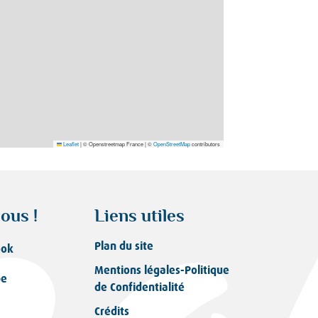
Leaflet
|
© Openstreetmap France | ©
OpenStreetMap
contributors
ous !
Liens utiles
Plan du site
ook
Mentions légales-Politique
be
de Confidentialité
Crédits