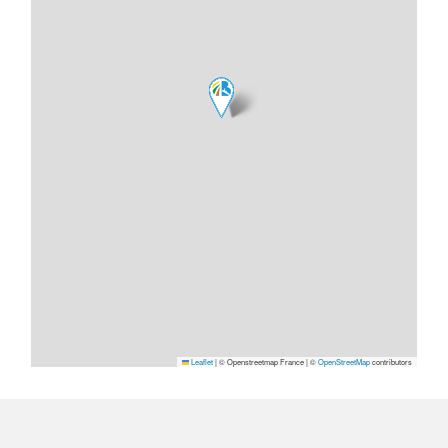
Leaflet
|
© Openstreetmap France | ©
OpenStreetMap
contributors