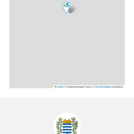
Leaflet
|
© Openstreetmap France | ©
OpenStreetMap
contributors