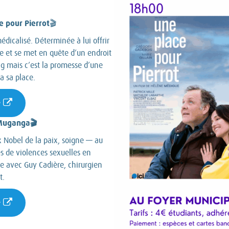
e pour Pierrot
🎬
médicalisé. Déterminée à lui offrir
le et se met en quête d’un endroit
g mais c’est la promesse d’une
a sa place.
e
 Muganga🎬
 Nobel de la paix, soigne — au
es de violences sexuelles en
e avec Guy Cadière, chirurgien
t.
e