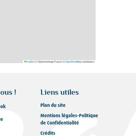
Leaflet
|
© Openstreetmap France | ©
OpenStreetMap
contributors
ous !
Liens utiles
Plan du site
ook
Mentions légales-Politique
be
de Confidentialité
Crédits