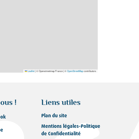
Leaflet
|
© Openstreetmap France | ©
OpenStreetMap
contributors
ous !
Liens utiles
Plan du site
ook
Mentions légales-Politique
be
de Confidentialité