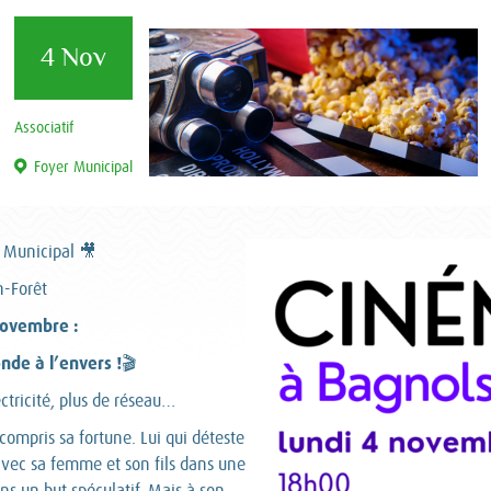
4 Nov
Associatif
Foyer Municipal
 Municipal 🎥
n-Forêt
ovembre :
nde à l’envers !
🎬
lectricité, plus de réseau…
compris sa fortune. Lui qui déteste
 avec sa femme et son fils dans une
ans un but spéculatif. Mais à son