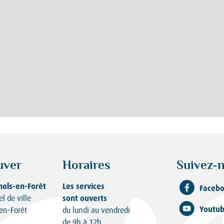
uver
Horaires
Suivez-n
nols-en-Forêt
Les services
Faceb
sont ouverts
el de ville
Youtu
en-Forêt
du lundi au vendredi
de 9h à 12h