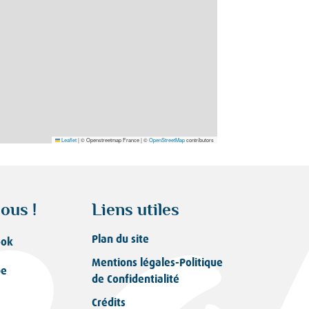
Leaflet
|
© Openstreetmap France | ©
OpenStreetMap
contributors
ous !
Liens utiles
Plan du site
ook
Mentions légales-Politique
be
de Confidentialité
Crédits