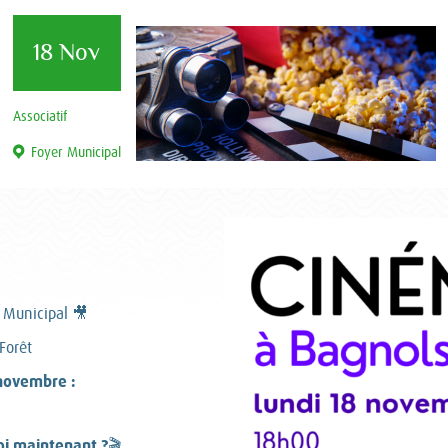
18 Nov
Associatif
Foyer Municipal
 Municipal 🎥
Forêt
novembre :
oi maintenant ?
🎬