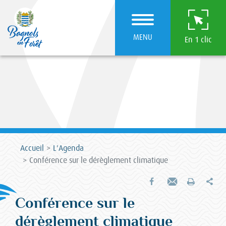
MENU
En 1 clic
Accueil
L'Agenda
Conférence sur le dérèglement climatique
Par
Partager sur Facebook
Envoyer par e-mail
Imprimer
Conférence sur le
dérèglement climatique