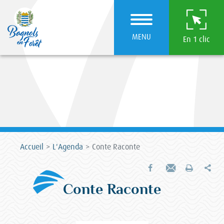
MENU
En 1 clic
Accueil
L'Agenda
Conte Raconte
Par
Partager sur Facebook
Envoyer par e-mail
Imprimer
Conte Raconte