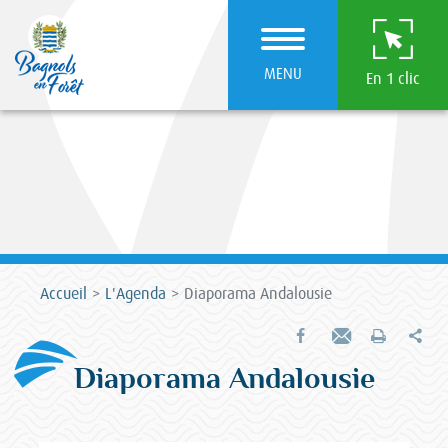
MENU
En 1 clic
Accueil
L'Agenda
Diaporama Andalousie
Par
Partager sur Facebook
Envoyer par e-mail
Imprimer
Diaporama Andalousie