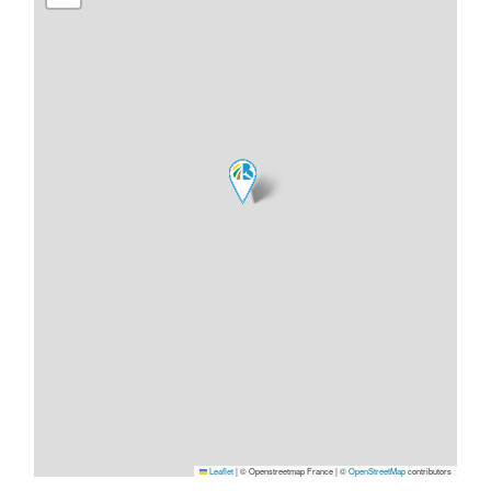
Leaflet
|
© Openstreetmap France | ©
OpenStreetMap
contributors