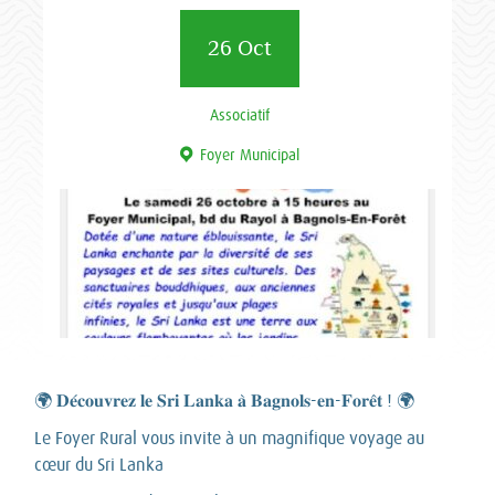
26 Oct
Associatif
Foyer Municipal
🌍 𝐃𝐞́𝐜𝐨𝐮𝐯𝐫𝐞𝐳 𝐥𝐞 𝐒𝐫𝐢 𝐋𝐚𝐧𝐤𝐚 𝐚̀ 𝐁𝐚𝐠𝐧𝐨𝐥𝐬-𝐞𝐧-𝐅𝐨𝐫𝐞̂𝐭 ! 🌍
Le Foyer Rural vous invite à un magnifique voyage au
cœur du Sri Lanka