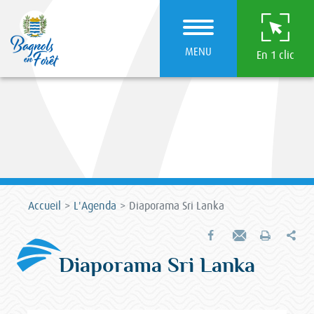
MENU
En 1 clic
Accueil
L'Agenda
Diaporama Sri Lanka
Par
Partager sur Facebook
Envoyer par e-mail
Imprimer
Diaporama Sri Lanka