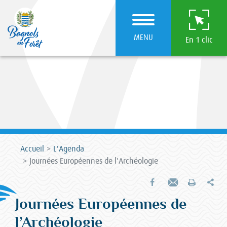
MENU
En 1 clic
Accueil
L'Agenda
Journées Européennes de l'Archéologie
Par
Partager sur Facebook
Envoyer par e-mail
Imprimer
Journées Européennes de
l’Archéologie