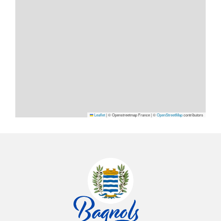
Leaflet
|
© Openstreetmap France | ©
OpenStreetMap
contributors