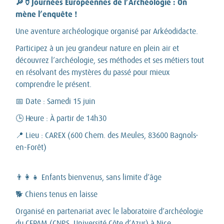
🔎🏺Journées Européennes de l’Archéologie : On
mène l’enquête !
Une aventure archéologique organisé par Arkéodidacte.
Participez à un jeu grandeur nature en plein air et
découvrez l’archéologie, ses méthodes et ses métiers tout
en résolvant des mystères du passé pour mieux
comprendre le présent.
📅 Date : Samedi 15 juin
🕒 Heure : À partir de 14h30
📍 Lieu : CAREX (600 Chem. des Meules, 83600 Bagnols-
en-Forêt)
👨‍👩‍👧 Enfants bienvenus, sans limite d’âge
🐕 Chiens tenus en laisse
Organisé en partenariat avec le laboratoire d’archéologie
du CEPAM (CNRS, Université Côte d’Azur) à Nice.