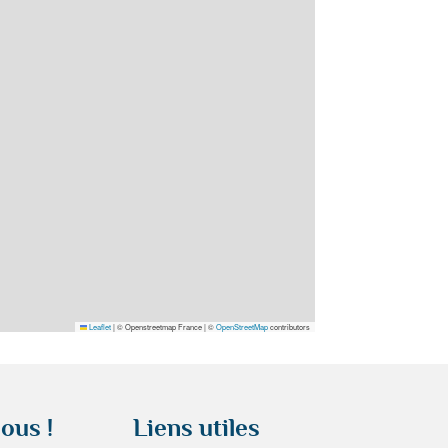
Leaflet
|
© Openstreetmap France | ©
OpenStreetMap
contributors
ous !
Liens utiles