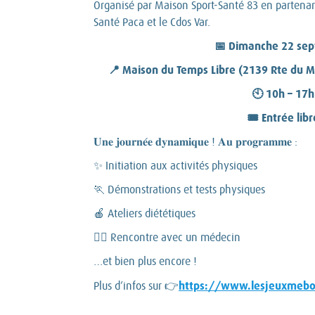
Organisé par Maison Sport-Santé 83 en partenar
Santé Paca et le Cdos Var.
📅 Dimanche 22 se
📍 Maison du Temps Libre (2139 Rte du M
🕙 10h – 17h
🎟️ Entrée libr
𝐔𝐧𝐞 𝐣𝐨𝐮𝐫𝐧𝐞́𝐞 𝐝𝐲𝐧𝐚𝐦𝐢𝐪𝐮𝐞 ! 𝐀𝐮 𝐩𝐫𝐨𝐠𝐫𝐚𝐦𝐦𝐞 :
✨ Initiation aux activités physiques
🏃 Démonstrations et tests physiques
🍎 Ateliers diététiques
👩‍⚕️ Rencontre avec un médecin
…et bien plus encore !
https://www.lesjeuxmebo
Plus d’infos sur 👉