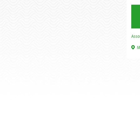
Assoc
M