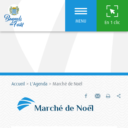
MENU
En 1 clic
Accueil
L'Agenda
Marché de Noël
Par
Partager sur Facebook
Envoyer par e-mail
Imprimer
Marché de Noël