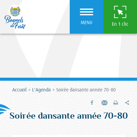
MENU
En 1 clic
Accueil
L'Agenda
Soirée dansante année 70-80
Par
Partager sur Facebook
Envoyer par e-mail
Imprimer
Soirée dansante année 70-80