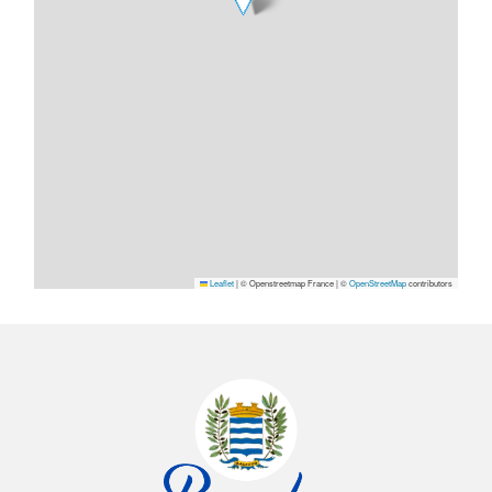
Leaflet
|
© Openstreetmap France | ©
OpenStreetMap
contributors