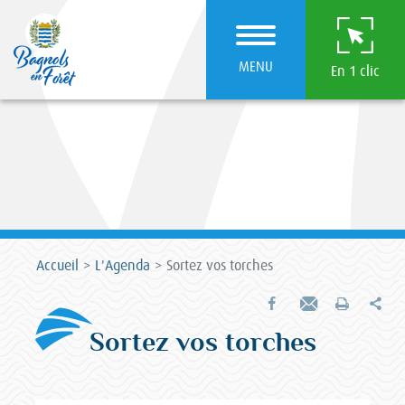
MENU
En 1 clic
Accueil
L'Agenda
Sortez vos torches
Par
Partager sur Facebook
Envoyer par e-mail
Imprimer
Sortez vos torches