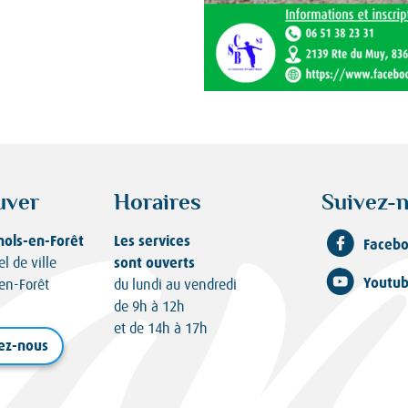
uver
Horaires
Suivez-n
nols-en-Forêt
Les services
Faceb
sont ouverts
el de ville
Youtu
en-Forêt
du lundi au vendredi
de 9h à 12h
et de 14h à 17h
ez-nous