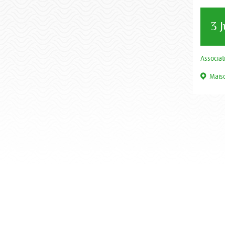
3 J
Associati
Maiso