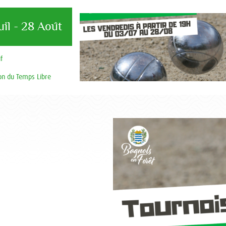
uil - 28 Août
f
n du Temps Libre