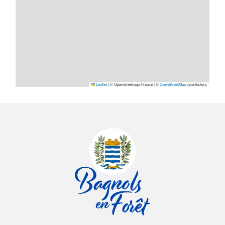
Leaflet
|
© Openstreetmap France | ©
OpenStreetMap
contributors