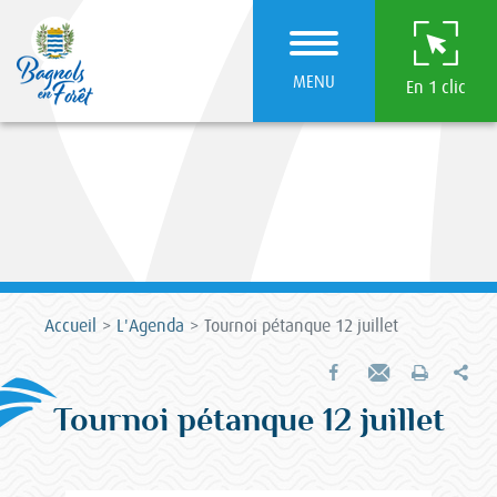
MENU
En 1 clic
Accueil
L'Agenda
Tournoi pétanque 12 juillet
Par
Partager sur Facebook
Envoyer par e-mail
Imprimer
Tournoi pétanque 12 juillet