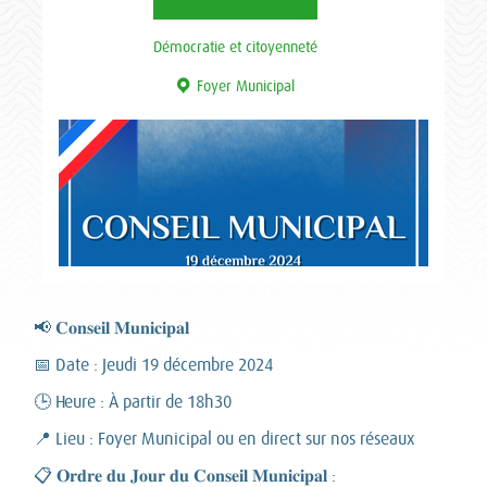
Démocratie et citoyenneté
Foyer Municipal
📢 𝐂𝐨𝐧𝐬𝐞𝐢𝐥 𝐌𝐮𝐧𝐢𝐜𝐢𝐩𝐚𝐥
📅 Date : Jeudi 19 décembre 2024
🕒 Heure : À partir de 18h30
📍 Lieu : Foyer Municipal ou en direct sur nos réseaux
📋 𝐎𝐫𝐝𝐫𝐞 𝐝𝐮 𝐉𝐨𝐮𝐫 𝐝𝐮 𝐂𝐨𝐧𝐬𝐞𝐢𝐥 𝐌𝐮𝐧𝐢𝐜𝐢𝐩𝐚𝐥 :