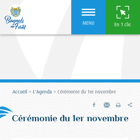
MENU
En 1 clic
Accueil
L'Agenda
Cérémonie du 1er novembre
Par
Partager sur Facebook
Envoyer par e-mail
Imprimer
Cérémonie du 1er novembre