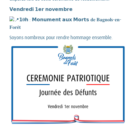
𝗩𝗲𝗻𝗱𝗿𝗲𝗱𝗶 𝟭𝗲𝗿 𝗻𝗼𝘃𝗲𝗺𝗯𝗿𝗲
𝟭𝟎𝗵 : 𝗠𝗼𝗻𝘂𝗺𝗲𝗻𝘁 𝗮𝘂𝘅 𝗠𝗼𝗿𝘁𝘀 𝐝𝐞 𝐁𝐚𝐠𝐧𝐨𝐥𝐬-𝐞𝐧-
𝐅𝐨𝐫𝐞̂𝐭
Soyons nombreux pour rendre hommage ensemble.