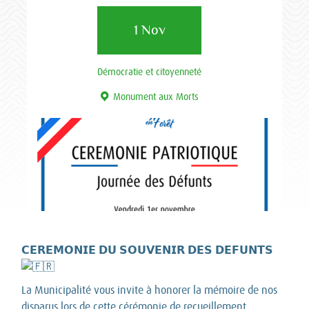
1 Nov
Démocratie et citoyenneté
Monument aux Morts
𝗖𝗘𝗥𝗘𝗠𝗢𝗡𝗜𝗘 𝗗𝗨 𝗦𝗢𝗨𝗩𝗘𝗡𝗜𝗥 𝗗𝗘𝗦 𝗗𝗘𝗙𝗨𝗡𝗧𝗦
La Municipalité vous invite à honorer la mémoire de nos
disparus lors de cette cérémonie de recueillement.