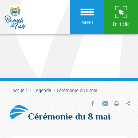
MENU
En 1 clic
Accueil
L'Agenda
Cérémonie du 8 mai
Par
Partager sur Facebook
Envoyer par e-mail
Imprimer
Cérémonie du 8 mai