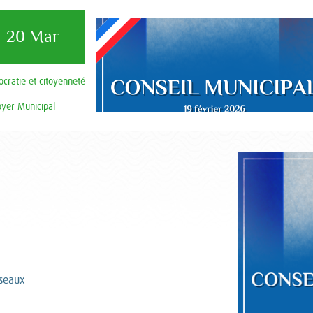
20 Mar
cratie et citoyenneté
oyer Municipal
éseaux