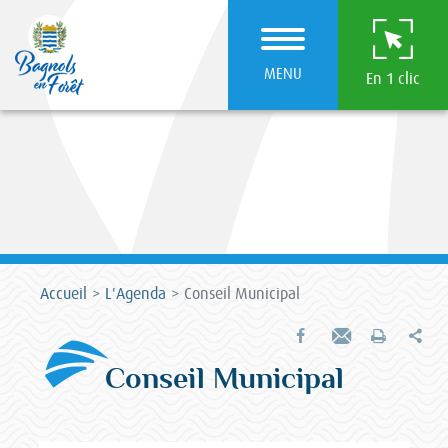
MENU
En 1 clic
Accueil
L'Agenda
Conseil Municipal
Par
Partager sur Facebook
Envoyer par e-mail
Imprimer
Conseil Municipal