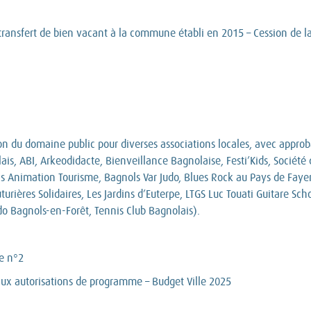
e transfert de bien vacant à la commune établi en 2015 – Cession de 
n du domaine public pour diverses associations locales, avec approba
s, ABI, Arkeodidacte, Bienveillance Bagnolaise, Festi’Kids, Société 
ols Animation Tourisme, Bagnols Var Judo, Blues Rock au Pays de Fay
uturières Solidaires, Les Jardins d’Euterpe, LTGS Luc Touati Guitare Sc
o Bagnols-en-Forêt, Tennis Club Bagnolais).
ve n°2
aux autorisations de programme – Budget Ville 2025