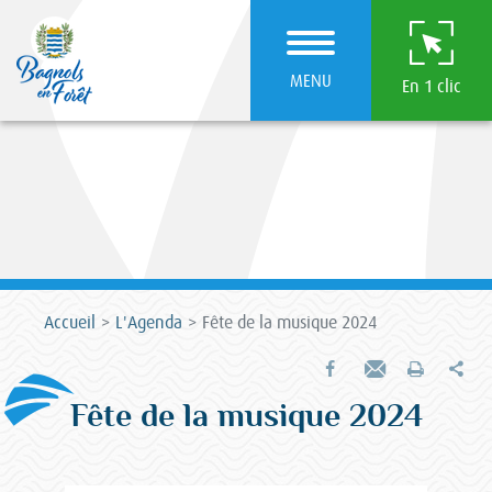
MENU
En 1 clic
Accueil
L'Agenda
Fête de la musique 2024
Par
Partager sur Facebook
Envoyer par e-mail
Imprimer
Fête de la musique 2024