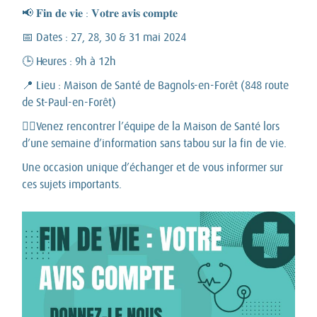
📢 𝐅𝐢𝐧 𝐝𝐞 𝐯𝐢𝐞 : 𝐕𝐨𝐭𝐫𝐞 𝐚𝐯𝐢𝐬 𝐜𝐨𝐦𝐩𝐭𝐞
📅 Dates : 27, 28, 30 & 31 mai 2024
🕒 Heures : 9h à 12h
📍 Lieu : Maison de Santé de Bagnols-en-Forêt (848 route
de St-Paul-en-Forêt)
👨‍⚕️Venez rencontrer l’équipe de la Maison de Santé lors
d’une semaine d’information sans tabou sur la fin de vie.
Une occasion unique d’échanger et de vous informer sur
ces sujets importants.