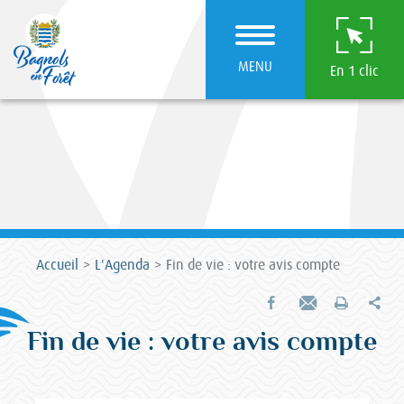
MENU
En 1 clic
Accueil
L'Agenda
Fin de vie : votre avis compte
Par
Partager sur Facebook
Envoyer par e-mail
Imprimer
Fin de vie : votre avis compte