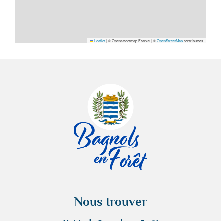
Leaflet
|
© Openstreetmap France | ©
OpenStreetMap
contributors
Nous trouver