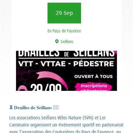
29 Sep
En Pays de Fayence
Seillans
🎗️ 𝐃𝐫𝐚𝐢𝐥𝐥𝐞𝐬 𝐝𝐞 𝐒𝐞𝐢𝐥𝐥𝐚𝐧𝐬 🚴‍♀️
Les associations Seillans Vélos Nature (SVN) et Lei
Caminaïre organisent un événement sportif en partenariat
avec l’association des Couturières du Pays de Fayence, au