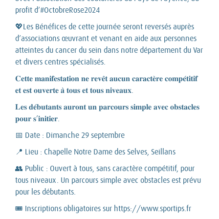
profit d’#OctobreRose2024
💖Les Bénéfices de cette journée seront reversés auprès
d’associations œuvrant et venant en aide aux personnes
atteintes du cancer du sein dans notre département du Var
et divers centres spécialisés.
𝐂𝐞𝐭𝐭𝐞 𝐦𝐚𝐧𝐢𝐟𝐞𝐬𝐭𝐚𝐭𝐢𝐨𝐧 𝐧𝐞 𝐫𝐞𝐯𝐞̂𝐭 𝐚𝐮𝐜𝐮𝐧 𝐜𝐚𝐫𝐚𝐜𝐭𝐞̀𝐫𝐞 𝐜𝐨𝐦𝐩𝐞́𝐭𝐢𝐭𝐢𝐟
𝐞𝐭 𝐞𝐬𝐭 𝐨𝐮𝐯𝐞𝐫𝐭𝐞 𝐚̀ 𝐭𝐨𝐮𝐬 𝐞𝐭 𝐭𝐨𝐮𝐬 𝐧𝐢𝐯𝐞𝐚𝐮𝐱.
𝐋𝐞𝐬 𝐝𝐞́𝐛𝐮𝐭𝐚𝐧𝐭𝐬 𝐚𝐮𝐫𝐨𝐧𝐭 𝐮𝐧 𝐩𝐚𝐫𝐜𝐨𝐮𝐫𝐬 𝐬𝐢𝐦𝐩𝐥𝐞 𝐚𝐯𝐞𝐜 𝐨𝐛𝐬𝐭𝐚𝐜𝐥𝐞𝐬
𝐩𝐨𝐮𝐫 𝐬’𝐢𝐧𝐢𝐭𝐢𝐞𝐫.
📅 Date : Dimanche 29 septembre
📍 Lieu : Chapelle Notre Dame des Selves, Seillans
👥 Public : Ouvert à tous, sans caractère compétitif, pour
tous niveaux. Un parcours simple avec obstacles est prévu
pour les débutants.
🎟️ Inscriptions obligatoires sur https://www.sportips.fr