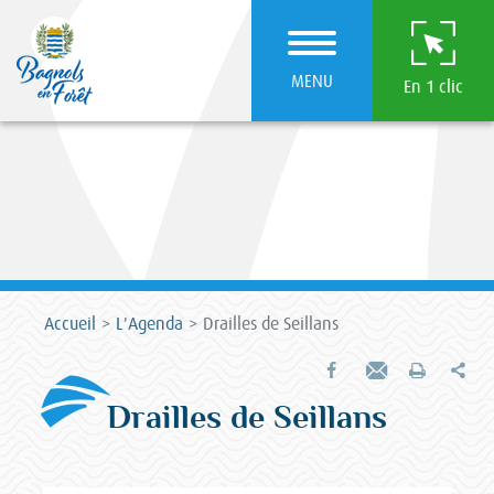
MENU
En 1 clic
Accueil
L'Agenda
Drailles de Seillans
Par
Partager sur Facebook
Envoyer par e-mail
Imprimer
Drailles de Seillans