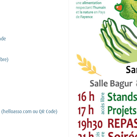
nde
ibre)
re (helloasso.com ou QR Code)