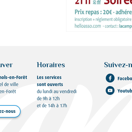
uver
Horaires
Suivez-n
nols-en-Forêt
Les services
Faceb
sont ouverts
el de ville
Youtu
en-Forêt
du lundi au vendredi
de 9h à 12h
et de 14h à 17h
ez-nous