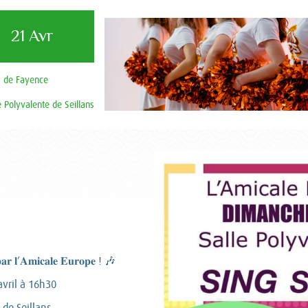
21 Avr
s de Fayence
e Polyvalente de Seillans
 𝐥’𝐀𝐦𝐢𝐜𝐚𝐥𝐞 𝐄𝐮𝐫𝐨𝐩𝐞 ! 🎶
vril à 16h30
 de Seillans