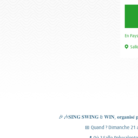
En Pay
Sall
🎉🎶𝐒𝐈𝐍𝐆 𝐒𝐖𝐈𝐍𝐆 & 𝐖𝐈𝐍, 𝐨𝐫𝐠𝐚𝐧𝐢𝐬𝐞́ 𝐩𝐚
📅 Quand ? Dimanche 21 a
📍 Où ? Salle Polyvalente