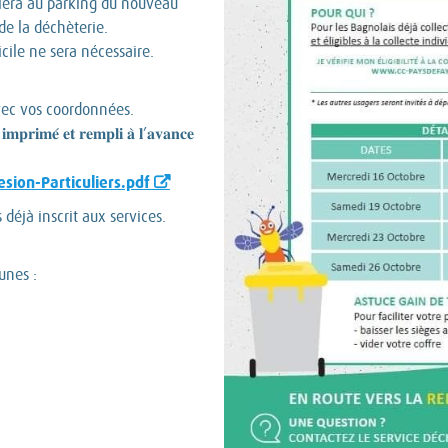
ulera au parking du nouveau
e la déchèterie.
icile ne sera nécessaire.
vec vos coordonnées.
𝐢𝐦𝐩𝐫𝐢𝐦𝐞́ 𝐞𝐭 𝐫𝐞𝐦𝐩𝐥𝐢 𝐚̀ 𝐥’𝐚𝐯𝐚𝐧𝐜𝐞
ion-Particuliers.pdf
déjà inscrit aux services.
unes :