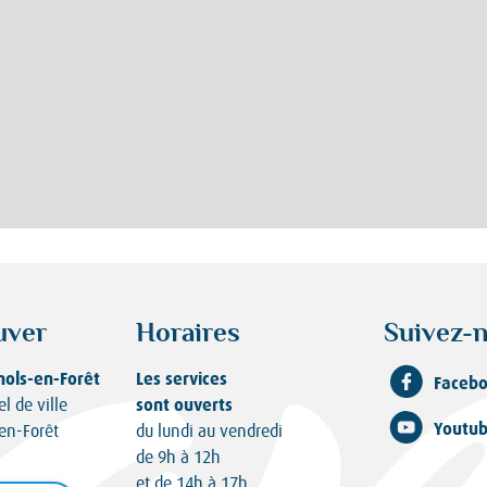
uver
Horaires
Suivez-n
nols-en-Forêt
Les services
Faceb
sont ouverts
el de ville
Youtu
en-Forêt
du lundi au vendredi
de 9h à 12h
et de 14h à 17h