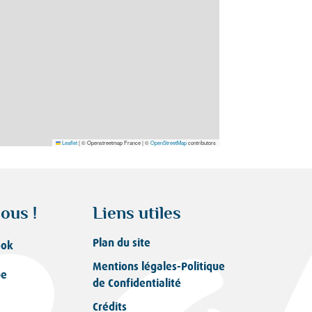
Leaflet
|
© Openstreetmap France | ©
OpenStreetMap
contributors
ous !
Liens utiles
Plan du site
ook
Mentions légales-Politique
be
de Confidentialité
Crédits