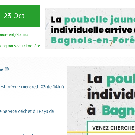
23 Oct
onnement/Nature
king nouveau cimetière
𝐧𝐞 🟡
e 𝐦𝐞𝐫𝐜𝐫𝐞𝐝𝐢 𝟐𝟑 𝐝𝐞 𝟏𝟒𝐡 𝐚̀
le Service déchet du Pays de