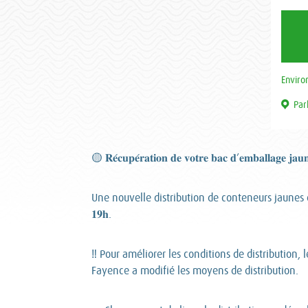
Envir
Par
🟡 𝐑𝐞́𝐜𝐮𝐩𝐞́𝐫𝐚𝐭𝐢𝐨𝐧 𝐝𝐞 𝐯𝐨𝐭𝐫𝐞 𝐛𝐚𝐜 𝐝’𝐞𝐦𝐛𝐚𝐥𝐥𝐚𝐠𝐞 𝐣𝐚
Une nouvelle distribution de conteneurs jaunes est prévu
𝟏𝟗𝐡.
‼ Pour améliorer les conditions de distribution, 
Fayence a modifié les moyens de distribution.