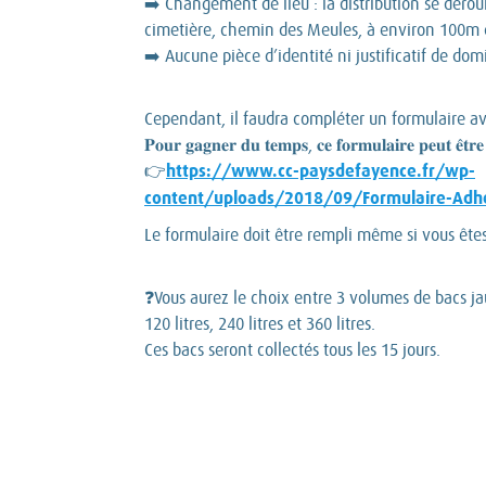
➡️ Changement de lieu : la distribution se déro
cimetière, chemin des Meules, à environ 100m d
➡️ Aucune pièce d’identité ni justificatif de dom
Cependant, il faudra compléter un formulaire a
𝐏𝐨𝐮𝐫 𝐠𝐚𝐠𝐧𝐞𝐫 𝐝𝐮 𝐭𝐞𝐦𝐩𝐬, 𝐜𝐞 𝐟𝐨𝐫𝐦𝐮𝐥𝐚𝐢𝐫𝐞 𝐩𝐞𝐮𝐭 𝐞̂𝐭𝐫𝐞 
https://www.cc-paysdefayence.fr/wp-
👉
content/uploads/2018/09/Formulaire-Adhes
Le formulaire doit être rempli même si vous êtes 
❓Vous aurez le choix entre 3 volumes de bacs ja
120 litres, 240 litres et 360 litres.
Ces bacs seront collectés tous les 15 jours.