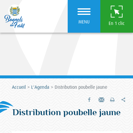
MENU
En 1 clic
Accueil
L'Agenda
Distribution poubelle jaune
Par
Partager sur Facebook
Envoyer par e-mail
Imprimer
Distribution poubelle jaune