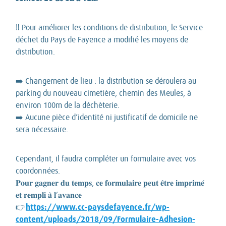
‼ Pour améliorer les conditions de distribution, le Service
déchet du Pays de Fayence a modifié les moyens de
distribution.
➡️ Changement de lieu : la distribution se déroulera au
parking du nouveau cimetière, chemin des Meules, à
environ 100m de la déchèterie.
➡️ Aucune pièce d’identité ni justificatif de domicile ne
sera nécessaire.
Cependant, il faudra compléter un formulaire avec vos
coordonnées.
𝐏𝐨𝐮𝐫 𝐠𝐚𝐠𝐧𝐞𝐫 𝐝𝐮 𝐭𝐞𝐦𝐩𝐬, 𝐜𝐞 𝐟𝐨𝐫𝐦𝐮𝐥𝐚𝐢𝐫𝐞 𝐩𝐞𝐮𝐭 𝐞̂𝐭𝐫𝐞 𝐢𝐦𝐩𝐫𝐢𝐦𝐞́
𝐞𝐭 𝐫𝐞𝐦𝐩𝐥𝐢 𝐚̀ 𝐥’𝐚𝐯𝐚𝐧𝐜𝐞
https://www.cc-paysdefayence.fr/wp-
👉
content/uploads/2018/09/Formulaire-Adhesion-