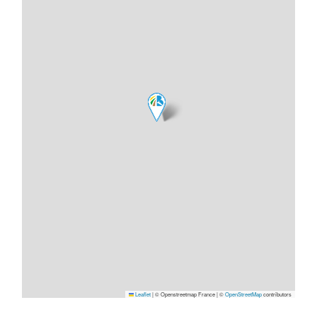
Leaflet
|
© Openstreetmap France | ©
OpenStreetMap
contributors