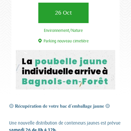
26 Oct
Environnement/Nature
Parking nouveau cimetière
🟡 𝐑𝐞́𝐜𝐮𝐩𝐞́𝐫𝐚𝐭𝐢𝐨𝐧 𝐝𝐞 𝐯𝐨𝐭𝐫𝐞 𝐛𝐚𝐜 𝐝’𝐞𝐦𝐛𝐚𝐥𝐥𝐚𝐠𝐞 𝐣𝐚𝐮𝐧𝐞 🟡
Une nouvelle distribution de conteneurs jaunes est prévue
samedi 26 𝐝𝐞 8𝐡 𝐚̀ 12𝐡.