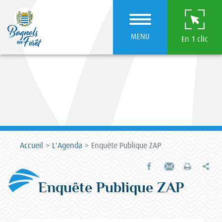
MENU
En 1 clic
Accueil
L'Agenda
Enquête Publique ZAP
Par
Partager sur Facebook
Envoyer par e-mail
Imprimer
Enquête Publique ZAP