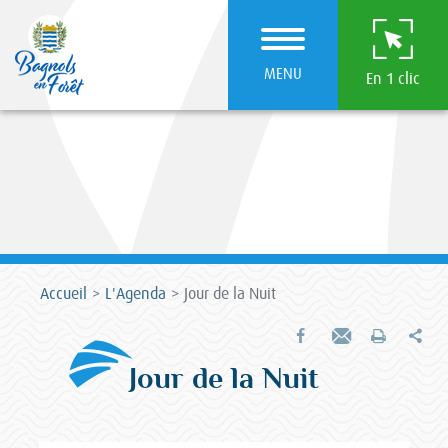
MENU
En 1 clic
Accueil
L'Agenda
Jour de la Nuit
Par
Partager sur Facebook
Envoyer par e-mail
Imprimer
Jour de la Nuit