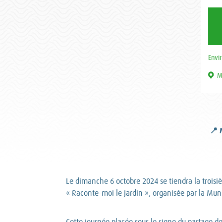
Envi
M
📍 
Le dimanche 6 octobre 2024 se tiendra la troisi
« Raconte-moi le jardin », organisée par la Muni
Cette journée placée sous le signe du partage des