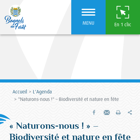
MENU
En 1 clic
Accueil
L'Agenda
"Naturons-nous !" – Biodiversité et nature en fête
Par
Partager sur Facebook
Envoyer par e-mail
Imprimer
« Naturons-nous ! » –
Biodiversité et nature en fête