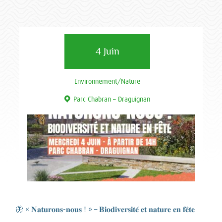
4 Juin
Environnement/Nature
Parc Chabran – Draguignan
🦋 « 𝐍𝐚𝐭𝐮𝐫𝐨𝐧𝐬-𝐧𝐨𝐮𝐬 ! » – 𝐁𝐢𝐨𝐝𝐢𝐯𝐞𝐫𝐬𝐢𝐭𝐞́ 𝐞𝐭 𝐧𝐚𝐭𝐮𝐫𝐞 𝐞𝐧 𝐟𝐞̂𝐭𝐞