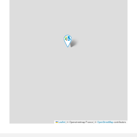
Leaflet
|
© Openstreetmap France | ©
OpenStreetMap
contributors