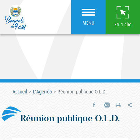
MENU
En 1 clic
Accueil
L'Agenda
Réunion publique O.L.D.
Par
Partager sur Facebook
Envoyer par e-mail
Imprimer
Réunion publique O.L.D.