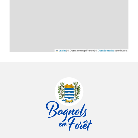
Leaflet
|
© Openstreetmap France | ©
OpenStreetMap
contributors