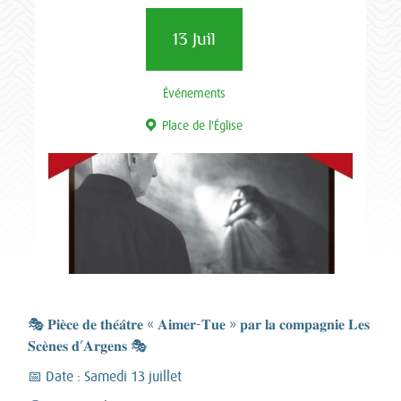
13 Juil
Événements
Place de l'Église
🎭 𝐏𝐢𝐞̀𝐜𝐞 𝐝𝐞 𝐭𝐡𝐞́𝐚̂𝐭𝐫𝐞 « 𝐀𝐢𝐦𝐞𝐫-𝐓𝐮𝐞 » 𝐩𝐚𝐫 𝐥𝐚 𝐜𝐨𝐦𝐩𝐚𝐠𝐧𝐢𝐞 𝐋𝐞𝐬
𝐒𝐜𝐞̀𝐧𝐞𝐬 𝐝’𝐀𝐫𝐠𝐞𝐧𝐬 🎭
📅 Date : Samedi 13 juillet