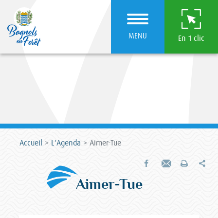
MENU
En 1 clic
Accueil
L'Agenda
Aimer-Tue
Par
Partager sur Facebook
Envoyer par e-mail
Imprimer
Aimer-Tue