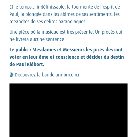
Et le temps… indéfinissable, la tourmente de l’esprit de
Paul, la plongée dans les abîmes de ses sentiments, les
méandres de ses délires paranoïaques.
Une pièce où la musique est très présente. Un procès qui
ne livrera aucune sentence…
Le public : Mesdames et Messieurs les jurés devront
voter en leur âme et conscience et décider du destin
de Paul Klébert.
🎬 Découvrez la bande annonce ici :