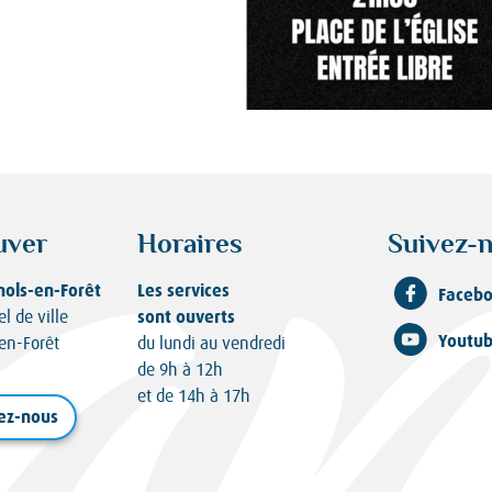
uver
Horaires
Suivez-n
nols-en-Forêt
Les services
Faceb
sont ouverts
el de ville
Youtu
en-Forêt
du lundi au vendredi
de 9h à 12h
et de 14h à 17h
ez-nous