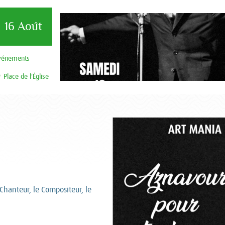
16 Août
vénements
Place de l'Église
hanteur, le Compositeur, le