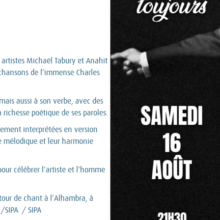
 artistes Michaël Tabury et Anahit
s chansons de l’immense Charles
ais aussi à son verbe, avec des
a richesse poétique de ses paroles.
ement interprétées en version
ce mélodique et leur harmonie
our célébrer l’artiste et l’homme
tour de chant à l’Alhambra, à
/SIPA / SIPA