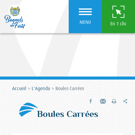
MENU
En 1 clic
Accueil
L'Agenda
Boules Carrées
Par
Partager sur Facebook
Envoyer par e-mail
Imprimer
Boules Carrées