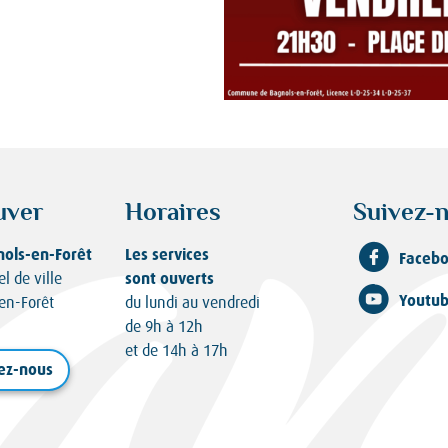
uver
Horaires
Suivez-n
nols-en-Forêt
Les services
Faceb
sont ouverts
el de ville
Youtu
en-Forêt
du lundi au vendredi
de 9h à 12h
et de 14h à 17h
ez-nous