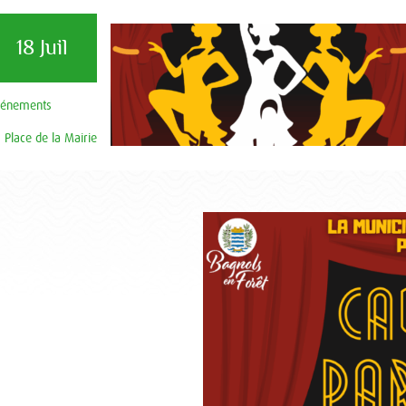
18 Juil
vénements
Place de la Mairie