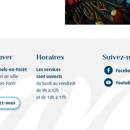
uver
Horaires
Suivez-n
nols-en-Forêt
Les services
Faceb
sont ouverts
el de ville
Youtu
en-Forêt
du lundi au vendredi
de 9h à 12h
et de 14h à 17h
ez-nous