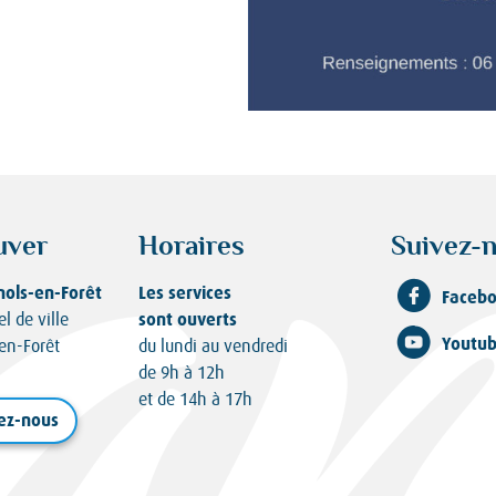
uver
Horaires
Suivez-n
nols-en-Forêt
Les services
Faceb
sont ouverts
el de ville
Youtu
en-Forêt
du lundi au vendredi
de 9h à 12h
et de 14h à 17h
ez-nous