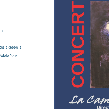
in
és a cappella.
’Adèle Pons.