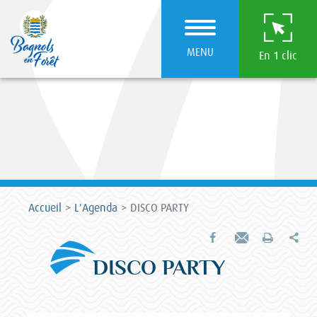
MENU
En 1 clic
Accueil
L'Agenda
DISCO PARTY
Par
Partager sur Facebook
Envoyer par e-mail
Imprimer
DISCO PARTY