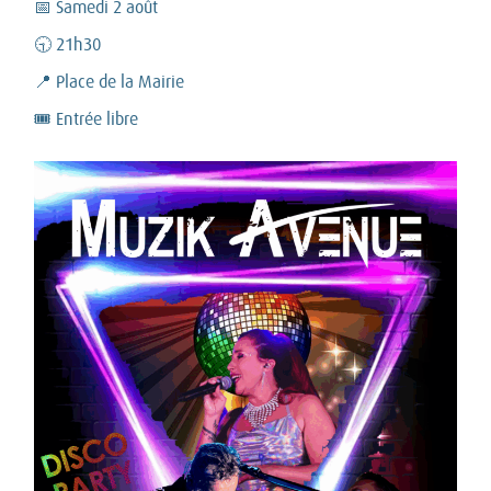
📅 Samedi 2 août
🕤 21h30
📍 Place de la Mairie
🎟️ Entrée libre