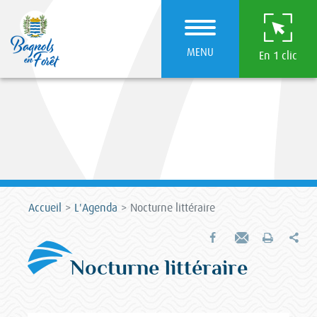
MENU
En 1 clic
Accueil
L'Agenda
Nocturne littéraire
Par
Partager sur Facebook
Envoyer par e-mail
Imprimer
Nocturne littéraire