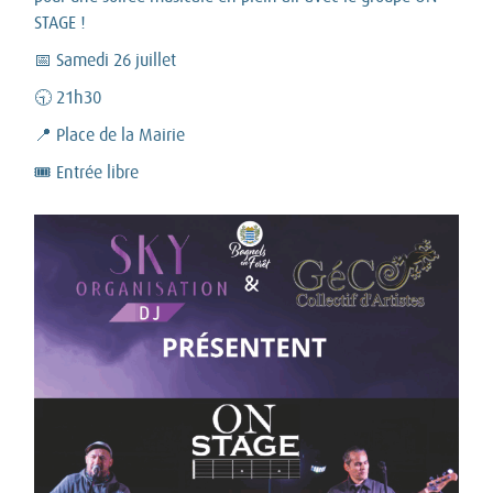
STAGE !
📅 Samedi 26 juillet
🕤 21h30
📍 Place de la Mairie
🎟️ Entrée libre