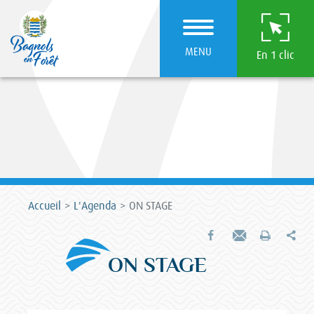
MENU
En 1 clic
Accueil
L'Agenda
ON STAGE
Par
Partager sur Facebook
Envoyer par e-mail
Imprimer
ON STAGE