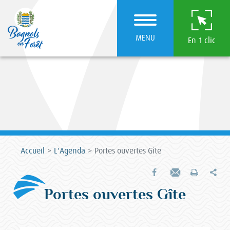
MENU
En 1 clic
Accueil
L'Agenda
Portes ouvertes Gîte
Par
Partager sur Facebook
Envoyer par e-mail
Imprimer
Portes ouvertes Gîte